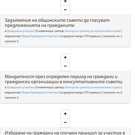
Задължение на общинските съвети да гласуват
предложенията на гражданите
в
Гражданско участие
| 0 коментара | автор:
Български център за нестопанско право
|
модератор:
Форум Гражданско Участие
| създадено преди 579 седмици | гласували за: 2
против: 0
Мандатност през определен период на граждани и
граждански организации в консултативните съвети.
в
Гражданско участие
| 0 коментара | автор:
Български център за нестопанско право
|
модератор:
Форум Гражданско Участие
| създадено преди 579 седмици | гласували за: 0
против: 0
Избиране на граждани на случаен принцип за участие в