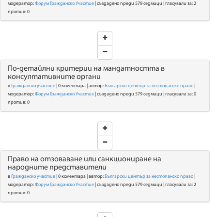
модератор:
Форум Гражданско Участие
| създадено преди 579 седмици | гласували за: 2
против: 0
По-детайлни критерии на мандатността в
консултативните органи
в
Гражданско участие
| 0 коментара | автор:
Български център за нестопанско право
|
модератор:
Форум Гражданско Участие
| създадено преди 579 седмици | гласували за: 0
против: 0
Право на отзоваване или санкциониране на
народните представители
в
Гражданско участие
| 0 коментара | автор:
Български център за нестопанско право
|
модератор:
Форум Гражданско Участие
| създадено преди 579 седмици | гласували за: 2
против: 0