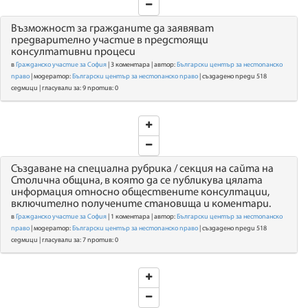
Възможност за гражданите да заявяват
предварително участие в предстоящи
консултативни процеси
в
Гражданско участие за София
| 3 коментара | автор:
Български център за нестопанско
право
| модератор:
Български център за нестопанско право
| създадено преди 518
седмици | гласували за: 9 против: 0
Създаване на специална рубрика / секция на сайта на
Столична община, в която да се публикува цялата
информация относно обществените консултации,
включително получените становища и коментари.
в
Гражданско участие за София
| 1 коментара | автор:
Български център за нестопанско
право
| модератор:
Български център за нестопанско право
| създадено преди 518
седмици | гласували за: 7 против: 0