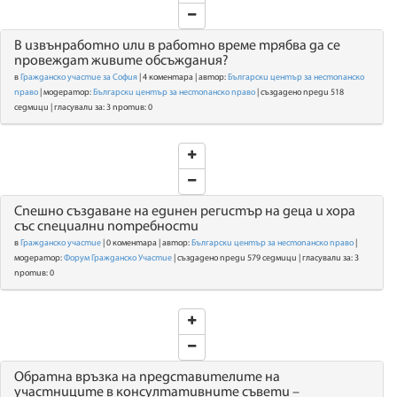
В извънработно или в работно време трябва да се
провеждат живите обсъждания?
в
Гражданско участие за София
| 4 коментара | автор:
Български център за нестопанско
право
| модератор:
Български център за нестопанско право
| създадено преди 518
седмици | гласували за: 3 против: 0
Спешно създаване на единен регистър на деца и хора
със специални потребности
в
Гражданско участие
| 0 коментара | автор:
Български център за нестопанско право
|
модератор:
Форум Гражданско Участие
| създадено преди 579 седмици | гласували за: 3
против: 0
Обратна връзка на представителите на
участниците в консултативните съвети –