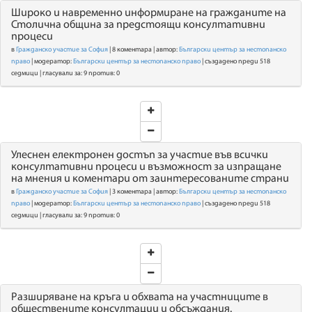
Широко и навременно информиране на гражданите на
Столична община за предстоящи консултативни
процеси
в
Гражданско участие за София
| 8 коментара | автор:
Български център за нестопанско
право
| модератор:
Български център за нестопанско право
| създадено преди 518
седмици | гласували за: 9 против: 0
Улеснен електронен достъп за участие във всички
консултативни процеси и възможност за изпращане
на мнения и коментари от заинтересованите страни
в
Гражданско участие за София
| 3 коментара | автор:
Български център за нестопанско
право
| модератор:
Български център за нестопанско право
| създадено преди 518
седмици | гласували за: 9 против: 0
Разширяване на кръга и обхвата на участниците в
обществените консултации и обсъждания.