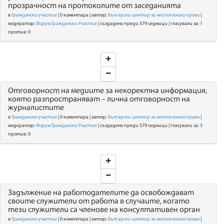
прозрачност на протоколите от заседанията
в
Гражданско участие
| 0 коментара | автор:
Български център за нестопанско право
|
модератор:
Форум Гражданско Участие
| създадено преди 579 седмици | гласували за: 1
против: 0
Отговорност на медиите за некоректна информация,
която разпространяват – лична отговорност на
журналистите
в
Гражданско участие
| 0 коментара | автор:
Български център за нестопанско право
|
модератор:
Форум Гражданско Участие
| създадено преди 579 седмици | гласували за: 3
против: 0
Задължение на работодателите да освобождават
своите служители от работа в случаите, когато
тези служители са членове на консултативен орган
в
Гражданско участие
| 0 коментара | автор:
Български център за нестопанско право
|