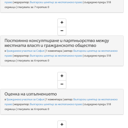
право
| модератор:
Български център за нестопанско право
| създадено преди 518
седмици | гласували за: 7 против: 0
Постоянно консултиране и партньорство между
местната власт и гражданското общество
в
Гражданско участие за София
| 1 коментара | автор:
Български център за нестопанско
право
| модератор:
Български център за нестопанско право
| създадено преди 518
седмици | гласували за: 6 против: 0
Оценка на изпълнението
в
Гражданско участие за София
| 1 коментара | автор:
Български център за нестопанско
право
| модератор:
Български център за нестопанско право
| създадено преди 518
седмици | гласували за: 6 против: 0