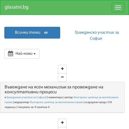
glasatni.bg
Toggl
naviga
Всички теми
Гражданско участие за
40
София
Най-нови
Въвеждане на ясен механизъм за провеждане на
консултативни процеси
в
Гражданско участие за София
| 2 коментара | автор:
Български център за нестопанско
право
| модератор:
Български център за нестопанско право
| създадено преди 518
седмици | гласували за: 9 против: 0