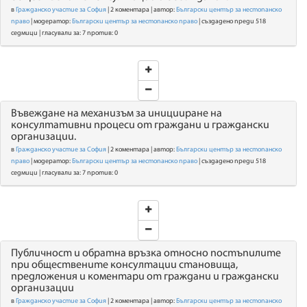
в
Гражданско участие за София
| 2 коментара | автор:
Български център за нестопанско
право
| модератор:
Български център за нестопанско право
| създадено преди 518
седмици | гласували за: 7 против: 0
Въвеждане на механизъм за иницииране на
консултативни процеси от граждани и граждански
организации.
в
Гражданско участие за София
| 2 коментара | автор:
Български център за нестопанско
право
| модератор:
Български център за нестопанско право
| създадено преди 518
седмици | гласували за: 7 против: 0
Публичност и обратна връзка относно постъпилите
при обществените консултации становища,
предложения и коментари от граждани и граждански
организации
в
Гражданско участие за София
| 2 коментара | автор:
Български център за нестопанско