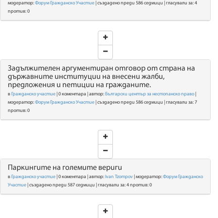
модератор:
Форум Гражданско Участие
| създадено преди 586 седмици | гласували за: 4
против: 0
Задължителен аргументиран отговор от страна на
държавните институции на внесени жалби,
предложения и петиции на гражданите.
в
Гражданско участие
| 0 коментара | автор:
Български център за нестопанско право
|
модератор:
Форум Гражданско Участие
| създадено преди 586 седмици | гласували за: 7
против: 0
Паркингите на големите вериги
в
Гражданско участие
| 0 коментара | автор:
Ivan Tzompov
| модератор:
Форум Гражданско
Участие
| създадено преди 587 седмици | гласували за: 4 против: 0