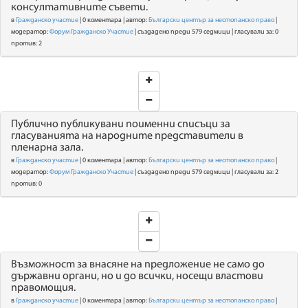
консултативните съвети.
в
Гражданско участие
| 0 коментара | автор:
Български център за нестопанско право
|
модератор:
Форум Гражданско Участие
| създадено преди 579 седмици | гласували за: 0
против: 2
Публично публикувани поименни списъци за
гласуванията на народните представители в
пленарна зала.
в
Гражданско участие
| 0 коментара | автор:
Български център за нестопанско право
|
модератор:
Форум Гражданско Участие
| създадено преди 579 седмици | гласували за: 2
против: 0
Възможност за внасяне на предложение не само до
държавни органи, но и до всички, носещи властови
правомощия.
в
Гражданско участие
| 0 коментара | автор:
Български център за нестопанско право
|