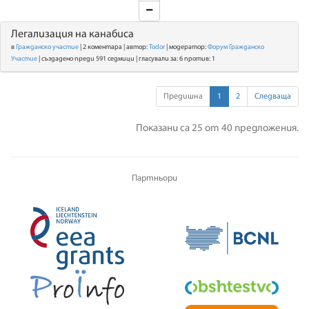
Легализация на канабиса
в
Гражданско участие
| 2 коментара | автор:
Todor
| модератор:
Форум Гражданско
Участие
| създадено преди 591 седмици | гласували за: 6 против: 1
Предишна
1
2
Следваща
Показани са 25 от 40 предложения.
Партньори